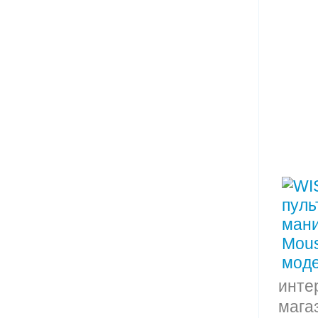
инте
магаз