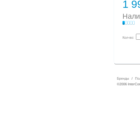
1 9
Нали
Кол-во:
Бренды
/
По
©2006 InterCo