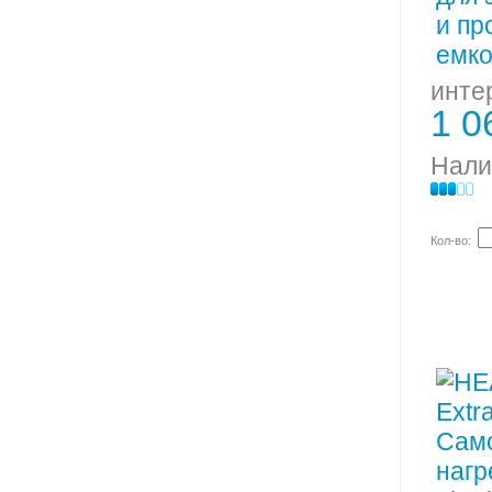
инте
1 0
Нали
Кол-во: