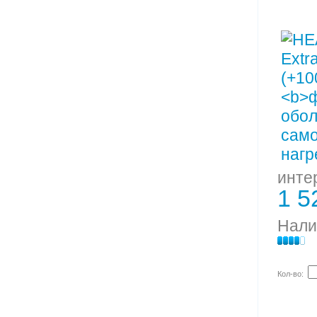
инте
1 5
Нали
Кол-во: