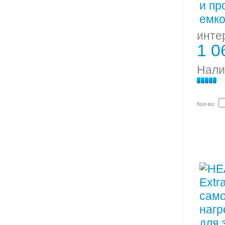
инте
1 0
Нали
Кол-во: