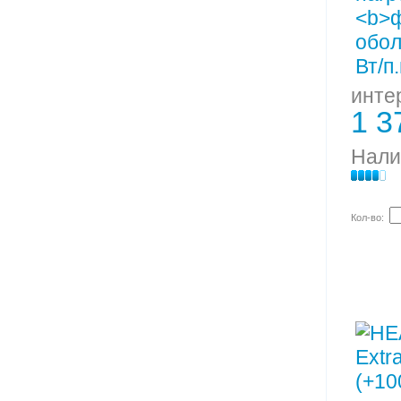
инте
1 3
Нали
Кол-во: