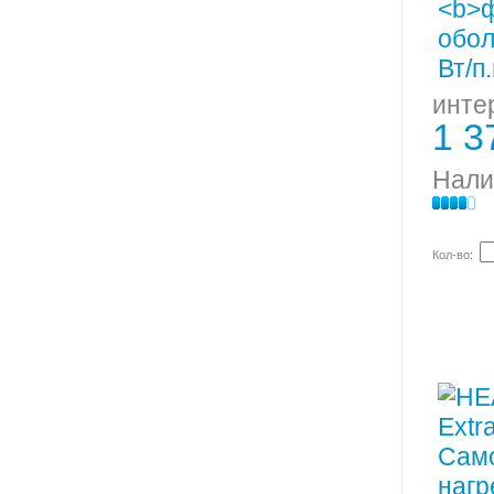
инте
1 3
Нали
Кол-во: