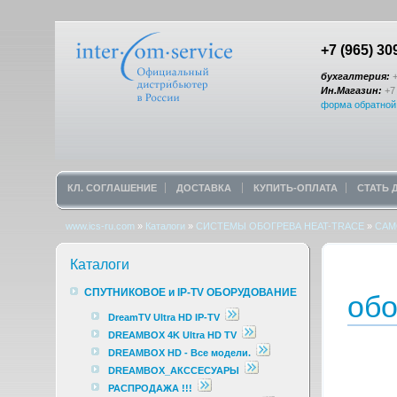
+7 (965) 30
бухгалтерия:
+
Ин.Магазин:
+7 
форма обратной
КЛ. СОГЛАШЕНИЕ
ДОСТАВКА
КУПИТЬ-ОПЛАТА
СТАТЬ
www.ics-ru.com
»
Каталоги
»
СИСТЕМЫ ОБОГРЕВА HEAT-TRACE
»
САМ
Каталоги
СПУТНИКОВОЕ и IP-TV ОБОРУДОВАНИЕ
обо
DreamTV Ultra HD IP-TV
DREAMBOX 4K Ultra HD TV
DREAMBOX HD - Все модели.
DREAMBOX_АКССЕСУАРЫ
РАСПРОДАЖА !!!