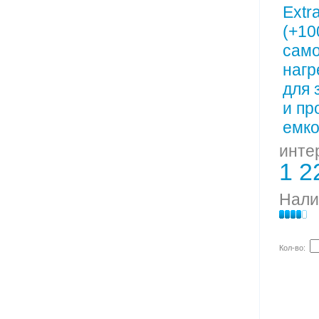
инте
1 2
Нали
Кол-во: