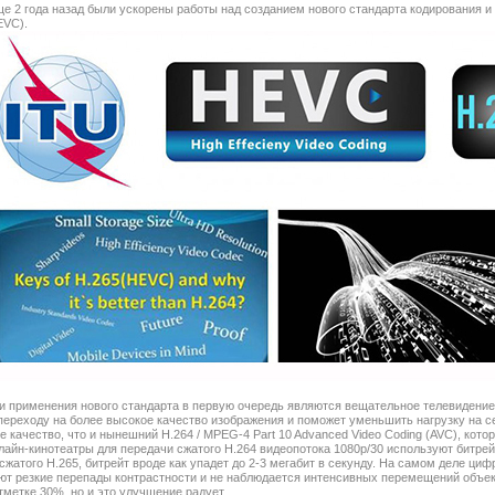
е 2 года назад были ускорены работы над созданием нового стандарта кодирования и ре
EVC).
 применения нового стандарта в первую очередь являются вещательное телевидение
переходу на более высокое качество изображения и поможет уменьшить нагрузку на с
е качество, что и нынешний H.264 / MPEG-4 Part 10 Advanced Video Coding (AVC), кот
лайн-кинотеатры для передачи сжатого Н.264 видеопотока 1080p/30 используют битрейт
 сжатого Н.265, битрейт вроде как упадет до 2-3 мегабит в секунду. На самом деле ци
ют резкие перепады контрастности и не наблюдается интенсивных перемещений объек
отметке 30%, но и это улучшение радует.