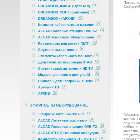
Потому ещ
DREAMBOX_IMAGE (OpenATV)
Coding (H
DREAMBOX_SOFT (оригинал)
DREAMBOX - (АРХИВ)
Комплекты бесплатных каналов
ALCAD Головные станции DVD-S2
ALCAD Усилители, Мультисвичи
Конверторы для антенн (SAT)
Спутниковые антенны
Элементы кабельного монтажа
Двигатели, позиционеры STAB
Спутниковый интернет и HD TV
Модули условного доступа CI+
Приборы для настройки антенн
Армения ТВ
АРХИВ
ЭФИРНОЕ ТВ ОБОРУДОВАНИЕ
Эфирные антенны DVB-T2
Областями
ключом к 
ALCAD Антенные усилители
визуально
ALCAD Головные станции DVB-T2
сейчас он
качества,
ALCAD IPTV-Оптическое оборудов.
отсутству
Комплекты эфирного ТВ (DVB-T2)
близки к 