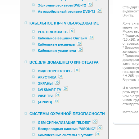
Эфирные ресиверы DVB-T2
Стандарт 
видеоконт
Автомобильный ресивер DVB-T2
Blu-ray.
КАБЕЛЬНОЕ и IP-TV ОБОРУДОВАНИЕ
Хочется а
маркетинг
Можно вы
РОСТЕЛЕКОМ ТВ
* Поддерж
Кабельное вещание ОнЛайм
(16 x16),
от содерж
Кабельные ресиверы
* Возможн
Кабельные усилители
же кадра,
* Произво
декодиров
ВСЁ ДЛЯ ДОМАШНЕГО КИНОТЕАТРА
заметно у
существую
ВИДЕОПРОЕКТОРЫ
гораздо м
* H.265 п
АКУСТИКА
Впрочем, 
ЭКРАНЫ
И в заклю
3Vi SMART TV
речь идет
WISE TIVI
чем в слу
чипом буд
(АРХИВ)
стандарто
Материал 
СИСТЕМЫ ОХРАННОЙ БЕЗОПАСНОСТИ
GSM СИГНАЛИЗАЦИЯ "ELDES"
Беспроводная система "VISONIC"
Комплексные cистемы "Pyronix"