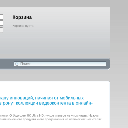
Корзина
Корзина пуста
тапу инноваций, начиная от мобильных
атронут коллекции видеоконтента в онлайн-
много. О будущем 8K Ultra HD лучше и вовсе не упоминать. Нужны
ния конечного продукта и его продвижения на оптических носителях