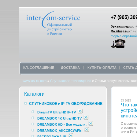
+7 (965) 30
бухгалтерия:
+
Ин.Магазин:
+7 
форма обратной
КЛ. СОГЛАШЕНИЕ
ДОСТАВКА
КУПИТЬ-ОПЛАТА
СТАТЬ
www.ics-ru.com
»
Спутниковое телевидение
»
Статьи о спутниковом тел
Каталоги
25 2015
СПУТНИКОВОЕ и IP-TV ОБОРУДОВАНИЕ
Что та
устрой
DreamTV Ultra HD IP-TV
киноте
DREAMBOX 4K Ultra HD TV
С момента
DREAMBOX HD - Все модели.
огромные 
DREAMBOX_АКССЕСУАРЫ
или в Инт
РАСПРОДАЖА !!!