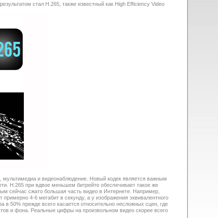
зультатом стал H.265, также известный как High Efficiency Video
, мультимедиа и видеонаблюдение. Новый кодек является важным
ети. H.265 при вдвое меньшем битрейте обеспечивает такое же
орым сейчас сжато большая часть видео в Интернете. Например,
 примерно 4-6 мегабит в секунду, а у изображения эквивалентного
фра в 50% прежде всего касается относительно несложных сцен, где
тов и фона. Реальные цифры на произвольном видео скорее всего