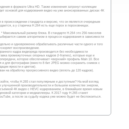
идения в формате Ultra HD. Также изменения затронут коллекции
удет основой для кодирования видео на уже анонсированных дисках 4K
 в происхождении стандарта и версию, что он является очередным
дается, а у старичка Н.264 есть еще порох в пороховницах.
. * Максимальный размер блока. В стандарте H.264 это 256 пикселов
ка выбирается самим алгоритмом в процессе кодирования в зависимости
здельно и одновременно обрабатывать различные части одного и того
ускоряет воспроизведение.
бранного кадра видеоряда производится без необходимости
авка промежуточных опорных кадров (I-frames), которые еще и
топередачи, которое обеспечивает «верхний» профиль Main 10. Все
я и для фотографии (вместо 8 бит JPEG можно сохранить снимок с
ации яркости и цветов).
ан на обработку прогрессивного видео (вплоть до 120 кадров).
изойти, чтобы H.265 стал популярным и доступным? На мой взгляд
 в улучшенной производительности и большем количестве энергии,
о съемкой 4K видео с HEVC кодированием, в ближайшее время новым
новой категории и медиаплееры. К 2017 году H.265 станет
ouTube, а после за судьбу кодека уже можно будет не беспокоиться.