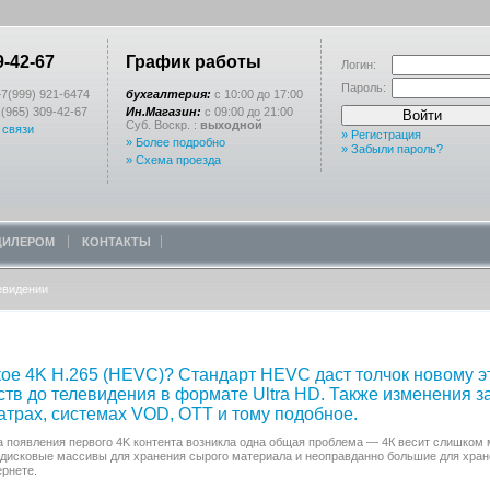
9-42-67
График работы
Логин:
Пароль:
7(999) 921-6474
бухгалтерия:
с 10:00 до 17:00
(965) 309-42-67
Ин.Магазин:
с 09:00 до 21:00
Войти
Суб. Воскр. :
выходной
 связи
» Регистрация
» Более подробно
» Забыли пароль?
» Схема проезда
 ДИЛЕРОМ
КОНТАКТЫ
евидении
кое 4K H.265 (HEVC)? Стандарт HEVC даcт толчок новому э
ств до телевидения в формате Ultra HD. Также изменения з
атрах, системах VOD, OTT и тому подобное.
 появления первого 4K контента возникла одна общая проблема — 4К весит слишком 
дисковые массивы для хранения сырого материала и неоправданно большие для хране
ернете.