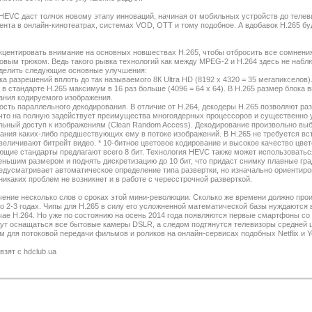
HEVC даcт толчок новому этапу инноваций, начиная от мобильных устройств до телев
ента в онлайн-кинотеатрах, системах VOD, OTT и тому подобное. А вдобавок H.265 б
кцентировать внимание на основных новшествах H.265, чтобы отбросить все сомнения
овым трюком. Ведь такого рывка технологий как между MPEG-2 и Н.264 здесь не наблю
делить следующие основные улучшения:
ка разрешений вплоть до так называемого 8К Ultra HD (8192 х 4320 = 35 мегапикселов)
 а в стандарте H.265 максимум в 16 раз больше (4096 = 64 x 64). В Н.265 размер бло
ания кодируемого изображения.
ость параллельного декодирования. В отличие от H.264, декодеры H.265 позволяют ра
 что на полную задействует преимущества многоядерных процессоров и существенно 
льный доступ к изображениям (Clean Random Access). Декодирование произвольно вы
ания каких-либо предшествующих ему в потоке изображений. В H.265 не требуется вст
величивают битрейт видео. * 10-битное цветовое кодирование и высокое качество цве
щие стандарты предлагают всего 8 бит. Технология HEVC также может использоватьс
еньшим размером и поднять дискретизацию до 10 бит, что придаст снимку плавные град
редусматривает автоматическое определение типа развертки, но изначально ориентиров
никаких проблем не возникнет и в работе с чересстрочной разверткой.
чение несколько слов о сроках этой мини-революции. Сколько же времени должно про
 о 2-3 годах. Чипы для H.265 в силу его усложненной математической базы нуждаются
чае H.264. Но уже по состоянию на осень 2014 года появляются первые смартфоны с
ут оснащаться все бытовые камеры DSLR, а следом подтянутся телевизоры средней це
м для потоковой передачи фильмов и роликов на онлайн-сервисах подобных Netflix и Y
взят с hdclub.ua