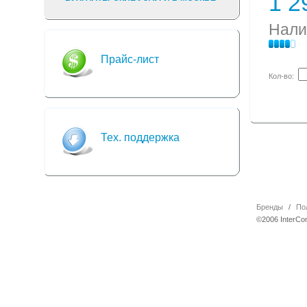
1 2
Нали
Прайс-лист
Кол-во:
Тех. поддержка
Бренды
/
По
©2006 InterCo